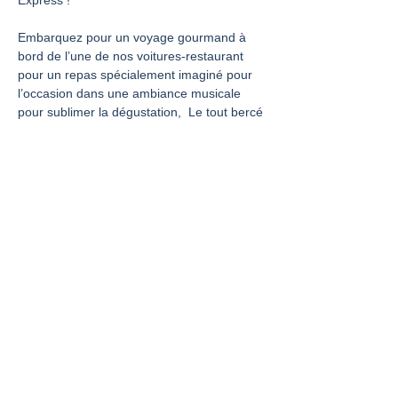
Express !
Embarquez pour un voyage gourmand à 
bord de l’une de nos voitures-restaurant 
pour un repas spécialement imaginé pour 
l’occasion dans une ambiance musicale 
pour sublimer la dégustation,  Le tout bercé 
par le ronronnement du train sur les rails
 En exclusivité cette année, laissez-vous 
séduire par 𝑳’𝑨𝒎𝒐𝒖𝒓 𝑬𝒙𝒑𝒓𝒆𝒔𝒔
 𝗤𝘂𝗮𝗻𝗱 ?
 Les 13, 14 et 15 février 2026
Mehr anzeigen
Diese Veranstaltung teilen