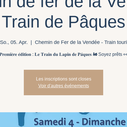
n de fer de la Ve
Train de Pâques
So., 05. Apr.
  |  
Chemin de Fer de la Vendée - Train touri
𝐏𝐫𝐞𝐦𝐢𝐞̀𝐫𝐞 𝐞́𝐝𝐢𝐭𝐢𝐨𝐧 : 𝐋𝐞 𝐓𝐫𝐚𝐢𝐧 𝐝𝐮 𝐋𝐚𝐩𝐢𝐧 𝐝𝐞 𝐏𝐚̂𝐪𝐮𝐞𝐬 🚂 Soyez prêts 
Les inscriptions sont closes
Voir d'autres événements