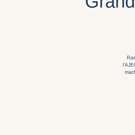
Grand
Ras
l'AJE
mach