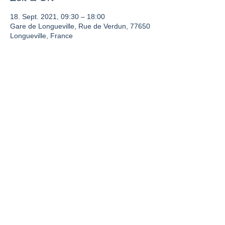
18. Sept. 2021, 09:30 – 18:00
Gare de Longueville, Rue de Verdun, 77650
Longueville, France
Diese Veranstaltung teilen
La France vue du Rail est un site de
l'UNECTO.
©2020 par UNECTO. Créé avec Wix.com