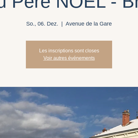
u Père NOEL - Br
So., 06. Dez.
  |  
Avenue de la Gare
Les inscriptions sont closes
Voir autres événements